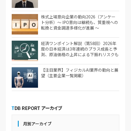
株式上場意向企業の動向2026（アンケー
ト分析）～ IPO意向は継続も、質重視への
転換と資金調達多様化が進展 ～
経済ワンポイント解説（第58回）2026年
度の日本経済は3年連続のプラス成長と予
測、原油価格の上昇による下振れリスクも
【注目業界】フィジカルAI業界の動向と展
望（主要企業一覧掲載）
月別アーカイブ