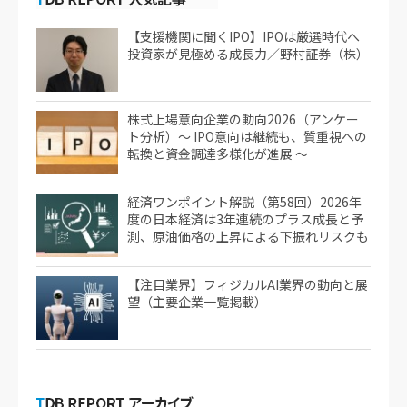
【支援機関に聞くIPO】IPOは厳選時代へ
投資家が見極める成長力／野村証券（株）
株式上場意向企業の動向2026（アンケー
ト分析）～ IPO意向は継続も、質重視への
転換と資金調達多様化が進展 ～
経済ワンポイント解説（第58回）2026年
度の日本経済は3年連続のプラス成長と予
測、原油価格の上昇による下振れリスクも
【注目業界】フィジカルAI業界の動向と展
望（主要企業一覧掲載）