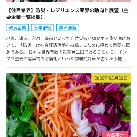
【注目業界】防災・レジリエンス業界の動向と展望（主
要企業一覧掲載）
成長企業
事業継続
業界動向
地震、津波、台風、豪雨といった自然災害が頻発する我が国にお
いて、「防災」は社会経済活動を継続するために極めて重要な概
念である。 日本は世界有数の災害発生国であることから、イン
フラ整備や建築物の耐震化といった物理的対策が古くから推...
2026年05月29日
会員限定