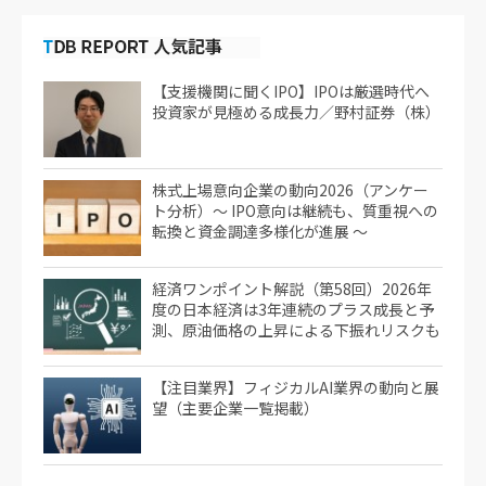
【支援機関に聞くIPO】IPOは厳選時代へ
投資家が見極める成長力／野村証券（株）
株式上場意向企業の動向2026（アンケー
ト分析）～ IPO意向は継続も、質重視への
転換と資金調達多様化が進展 ～
経済ワンポイント解説（第58回）2026年
度の日本経済は3年連続のプラス成長と予
測、原油価格の上昇による下振れリスクも
【注目業界】フィジカルAI業界の動向と展
望（主要企業一覧掲載）