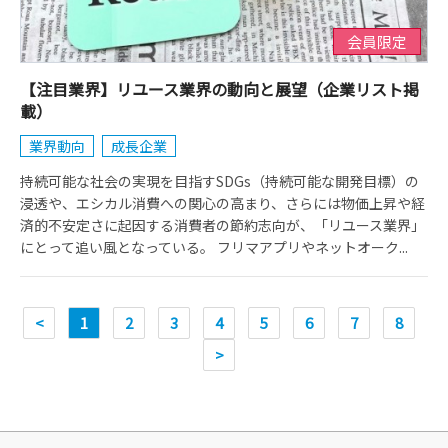
会員限定
【注目業界】リユース業界の動向と展望（企業リスト掲
載）
業界動向
成長企業
持続可能な社会の実現を目指すSDGs（持続可能な開発目標）の
浸透や、エシカル消費への関心の高まり、さらには物価上昇や経
済的不安定さに起因する消費者の節約志向が、「リユース業界」
にとって追い風となっている。 フリマアプリやネットオーク...
<
1
2
3
4
5
6
7
8
>