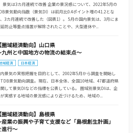
．景気は3カ月連続で改善 企業の景況感について、2022年5月の
DB景気動向指数（景気DI）は前月比0.4ポイント増の41.2とな
、3カ月連続で改善した（図表1）。 5月の国内景気は、3月にま
延防止等重点措置が解除されたことや、大型連休や...
【圏域経済動向】山口県
～九州と中国地方の物流の結束点～
地域経済
日本経済
内景気の実態把握を目的として、2002年5月から調査を開始し
TDB景気動向調査。現在、日本全体、全国10地域、47都道府県
関して景気DIなどの指標を公表している。 圏域別景気DIは、企
が実感する地域の景況感により近づけるため、地域の...
【圏域経済動向】島根県
～産業の振興や子育て支援など「島根創生計画」
を進行～