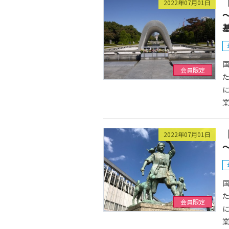
2022年07月01日
国
会員限定
た
に
業
2022年07月01日
国
た
会員限定
に
業