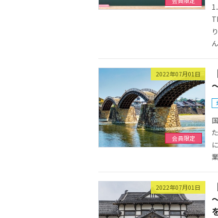
会員限定
1
T
り
ん
2022年07月01日
国
た
会員限定
に
業
2022年07月01日