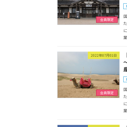
国
会員限定
た
に
業
2022年07月01日
国
会員限定
た
に
業