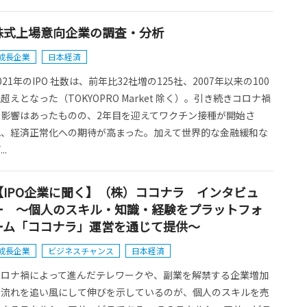
株式上場意向企業の調査・分析
成長企業
日本経済
021年のIPO 社数は、前年比32社増の125社、2007年以来の100
超えとなった（TOKYOPRO Market 除く）。引き続きコロナ禍
の影響はあったものの、2年目を迎えてワクチン接種が開始さ
れ、経済正常化への期待が高まった。加えて世界的な金融緩和な
..
【IPO企業に聞く】（株）ココナラ インタビュ
ー ～個人のスキル・知識・経験をプラットフォ
ーム「ココナラ」運営を通じて提供～
成長企業
ビジネスチャンス
日本経済
コロナ禍によって進んだテレワークや、副業を解禁する企業増加
の流れを追い風にして伸びを示しているのが、個人のスキルを売