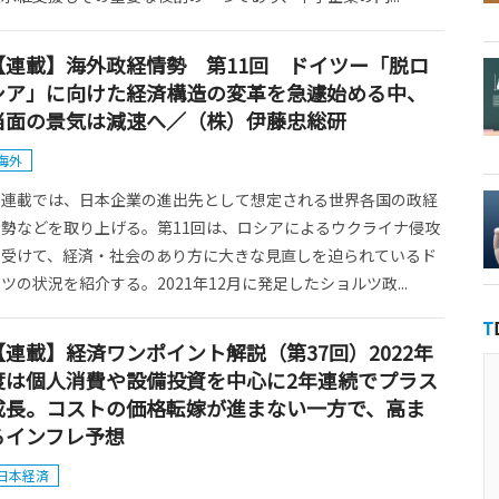
【連載】海外政経情勢 第11回 ドイツー「脱ロ
シア」に向けた経済構造の変革を急遽始める中、
当面の景気は減速へ／（株）伊藤忠総研
海外
本連載では、日本企業の進出先として想定される世界各国の政経
情勢などを取り上げる。第11回は、ロシアによるウクライナ侵攻
を受けて、経済・社会のあり方に大きな見直しを迫られているド
ツの状況を紹介する。2021年12月に発足したショルツ政...
【連載】経済ワンポイント解説（第37回）2022年
度は個人消費や設備投資を中心に2年連続でプラス
成長。コストの価格転嫁が進まない一方で、高ま
るインフレ予想
日本経済