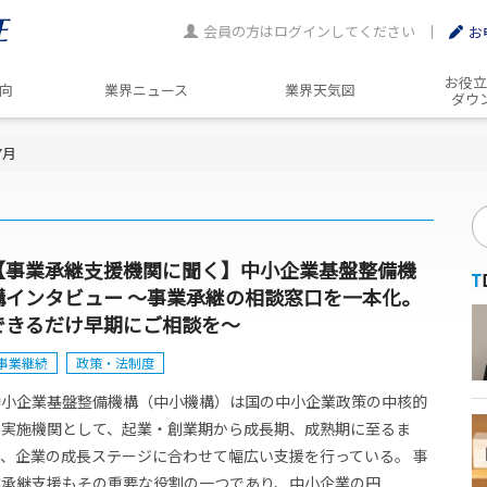
会員の方はログインしてください
お
お役立
動向
業界ニュース
業界天気図
ダウ
7月
【事業承継支援機関に聞く】中小企業基盤整備機
構インタビュー ～事業承継の相談窓口を一本化。
できるだけ早期にご相談を～
事業継続
政策・法制度
中小企業基盤整備機構（中小機構）は国の中小企業政策の中核的
な実施機関として、起業・創業期から成長期、成熟期に至るま
で、企業の成長ステージに合わせて幅広い支援を行っている。 事
承継支援もその重要な役割の一つであり、中小企業の円...