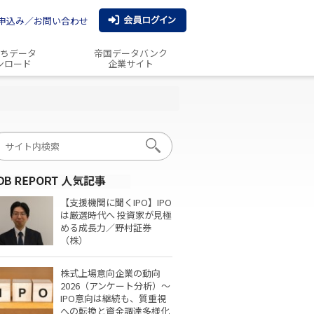
申込み／お問い合わせ
ちデータ
帝国データバンク
ンロード
企業サイト
【支援機関に聞くIPO】IPO
は厳選時代へ 投資家が見極
める成長力／野村証券
（株）
株式上場意向企業の動向
2026（アンケート分析）～
IPO意向は継続も、質重視
への転換と資金調達多様化