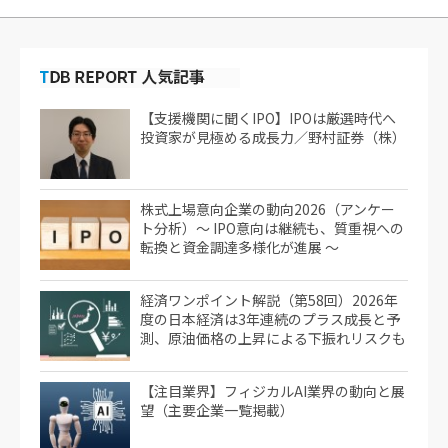
【支援機関に聞くIPO】IPOは厳選時代へ
投資家が見極める成長力／野村証券（株）
株式上場意向企業の動向2026（アンケー
ト分析）～ IPO意向は継続も、質重視への
転換と資金調達多様化が進展 ～
経済ワンポイント解説（第58回）2026年
度の日本経済は3年連続のプラス成長と予
測、原油価格の上昇による下振れリスクも
【注目業界】フィジカルAI業界の動向と展
望（主要企業一覧掲載）